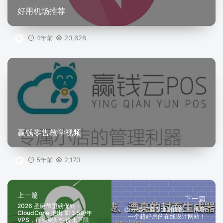
好用机场推荐
4年前
20,628
赢钱零售教学视频
5年前
2,170
上一篇
下一篇
2026 圣诞节重磅促销：
🎨 一键打造专业封面图 — 推荐
CloudCone 推出 $13.59/年
一个超好用的在线设计网站！
VPS，再次刷新性价比下限